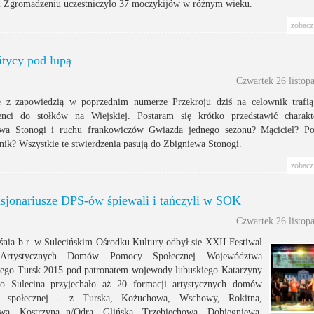
Zgromadzeniu uczestniczyło 37 moczykijów w różnym wieku.
zobacz 
itycy pod lupą
Czwartek 26 listop
 z zapowiedzią w poprzednim numerze Przekroju dziś na celownik trafią
enci do stołków na Wiejskiej. Postaram się krótko przedstawić charakt
wa Stonogi i ruchu frankowiczów Gwiazda jednego sezonu? Mąciciel? Po
nik? Wszystkie te stwierdzenia pasują do Zbigniewa Stonogi.
zobacz 
sjonariusze DPS-ów śpiewali i tańczyli w SOK
Czwartek 26 listop
śnia b.r. w Sulęcińskim Ośrodku Kultury odbył się XXII Festiwal
Artystycznych Domów Pomocy Społecznej Województwa
ego Tursk 2015 pod patronatem wojewody lubuskiego Katarzyny
o Sulęcina przyjechało aż 20 formacji artystycznych domów
 społecznej - z Turska, Kożuchowa, Wschowy, Rokitna,
wa, Kostrzyna n/Odrą, Glińska, Trzebiechowa, Dobiegniewa,