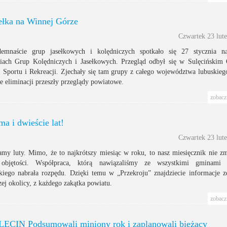
ełka na Winnej Górze
Czwartek 23 lut
demnaście grup jasełkowych i kolędniczych spotkało się 27 stycznia n
iach Grup Kolędniczych i Jasełkowych. Przegląd odbył się w Sulęcińskim
, Sportu i Rekreacji. Zjechały się tam grupy z całego województwa lubuskiego
e eliminacji przeszły przeglądy powiatowe.
zobacz 
a i dwieście lat!
Czwartek 23 lut
my luty. Mimo, że to najkrótszy miesiąc w roku, to nasz miesięcznik nie zm
 objętości. Współpraca, którą nawiązaliśmy ze wszystkimi gminami 
skiego nabrała rozpędu. Dzięki temu w „Przekroju” znajdziecie informacje z
zej okolicy, z każdego zakątka powiatu.
zobacz 
ĘCIN Podsumowali miniony rok i zaplanowali bieżący