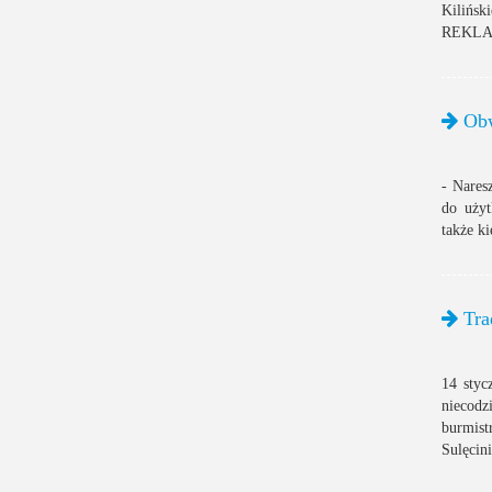
Kilińsk
REKLAM
Obw
- Nares
do użyt
także ki
Trad
14 styc
niecod
burmist
Sulęcin