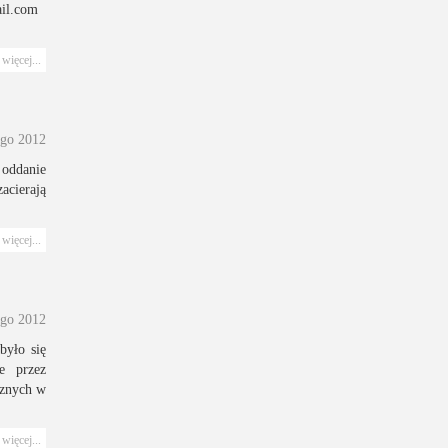
mail.com
więcej...
ego 2012
 oddanie
acierają
więcej...
ego 2012
było się
e przez
cznych w
więcej...