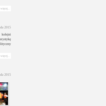
więcej...
ada 2015
 kolejni
erystykę
lityczny
więcej...
ada 2015