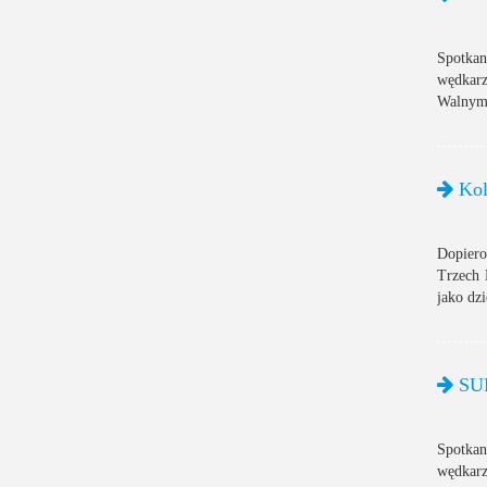
Spotka
wędkarz
Walnym 
Kole
Dopiero
Trzech 
jako dz
SUL
Spotkan
wędkarz