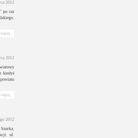
rca 2012
” po raz
dzkiego.
więcej...
rca 2012
wiatowy
m kiedyś
 powiatu
więcej...
ego 2012
 Szurka,
cji: ul.