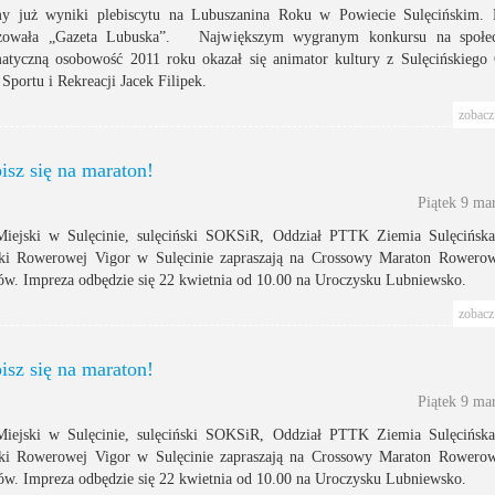
już wyniki plebiscytu na Lubuszanina Roku w Powiecie Sulęcińskim. 
izowała „Gazeta Lubuska”. Największym wygranym konkursu na społec
atyczną osobowość 2011 roku okazał się animator kultury z Sulęcińskiego
Sportu i Rekreacji Jacek Filipek.
zobacz 
sz się na maraton!
Piątek 9 ma
iejski w Sulęcinie, sulęciński SOKSiR, Oddział PTTK Ziemia Sulęcińsk
yki Rowerowej Vigor w Sulęcinie zapraszają na Crossowy Maraton Rower
w. Impreza odbędzie się 22 kwietnia od 10.00 na Uroczysku Lubniewsko.
zobacz 
sz się na maraton!
Piątek 9 ma
iejski w Sulęcinie, sulęciński SOKSiR, Oddział PTTK Ziemia Sulęcińsk
yki Rowerowej Vigor w Sulęcinie zapraszają na Crossowy Maraton Rower
w. Impreza odbędzie się 22 kwietnia od 10.00 na Uroczysku Lubniewsko.