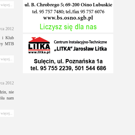
więcej...
rca 2012
a i Klub
owy MTB
więcej...
rca 2012
dzin, nie
wiła nam
więcej...