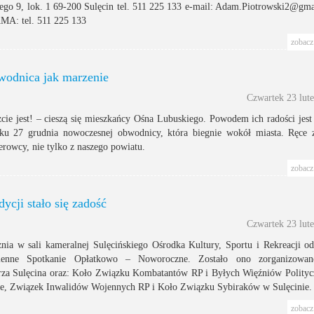
iego 9, lok. 1 69-200 Sulęcin tel. 511 225 133 e-mail: Adam.Piotrowski2@g
A: tel. 511 225 133
zobacz 
odnica jak marzenie
Czwartek 23 lut
zcie jest! – cieszą się mieszkańcy Ośna Lubuskiego. Powodem ich radości jest
ku 27 grudnia nowoczesnej obwodnicy, która biegnie wokół miasta. Ręce z
erowcy, nie tylko z naszego powiatu.
zobacz 
ycji stało się zadość
Czwartek 23 lut
znia w sali kameralnej Sulęcińskiego Ośrodka Kultury, Sportu i Rekreacji od
zienne Spotkanie Opłatkowo – Noworoczne. Zostało ono zorganizowan
rza Sulęcina oraz: Koło Związku Kombatantów RP i Byłych Więźniów Polity
ie, Związek Inwalidów Wojennych RP i Koło Związku Sybiraków w Sulęcinie.
zobacz 