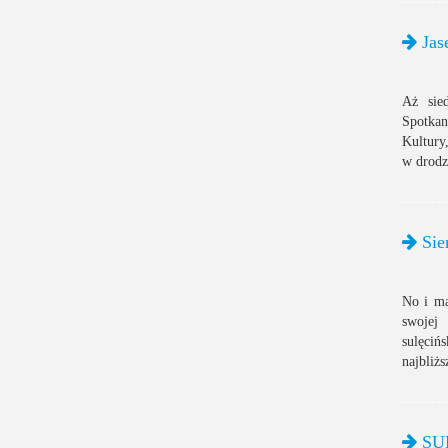
Jas
Aż sie
Spotkan
Kultury
w drodz
Siem
No i ma
swojej
sulęciń
najbliżs
SUL