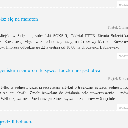
zobacz 
sz się na maraton!
Piątek 9 ma
iejski w Sulęcinie, sulęciński SOKSiR, Oddział PTTK Ziemia Sulęcińsk
yki Rowerowej Vigor w Sulęcinie zapraszają na Crossowy Maraton Rower
w. Impreza odbędzie się 22 kwietnia od 10.00 na Uroczysku Lubniewsko.
zobacz 
ęcińskim seniorom krzywda ludzka nie jest obca
Piątek 9 ma
tylko w jednej z gazet przeczytałam artykuł o tragicznej sytuacji jednej z ro
 się ani chwili. Zmobilizowałam do działania całe stowarzyszenie – mó
 Wellnitz, szefowa Powiatowego Stowarzyszenia Seniorów w Sulęcinie.
zobacz 
rodzili bohatera