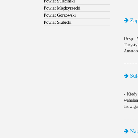
Powiat Sulęciński
Powiat Międzyrzecki
Powiat Gorzowski
Zapi
Powiat Słubicki
Urząd M
Turyst
Amatoró
Sul
- Kiedy 
wahałam
Jadwiga
Nag