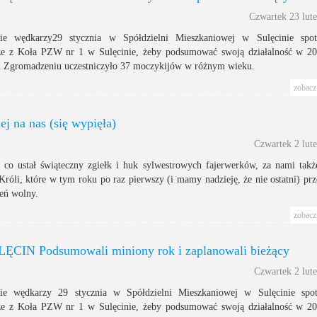
Czwartek 23 lut
nie wędkarzy29 stycznia w Spółdzielni Mieszkaniowej w Sulęcinie spotk
e z Koła PZW nr 1 w Sulęcinie, żeby podsumować swoją działalność w 2
Zgromadzeniu uczestniczyło 37 moczykijów w różnym wieku.
zobacz 
j na nas (się wypięła)
Czwartek 2 lut
 co ustał świąteczny zgiełk i huk sylwestrowych fajerwerków, za nami takż
Króli, które w tym roku po raz pierwszy (i mamy nadzieję, że nie ostatni) prz
ień wolny.
zobacz 
ĘCIN Podsumowali miniony rok i zaplanowali bieżący
Czwartek 2 lut
ie wędkarzy 29 stycznia w Spółdzielni Mieszkaniowej w Sulęcinie spot
e z Koła PZW nr 1 w Sulęcinie, żeby podsumować swoją działalność w 2