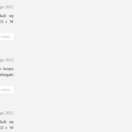
ego 2012
ali się
011 r. W
więcej...
ego 2012
e święto
ebiegało
więcej...
ego 2012
kali się
011 r. W