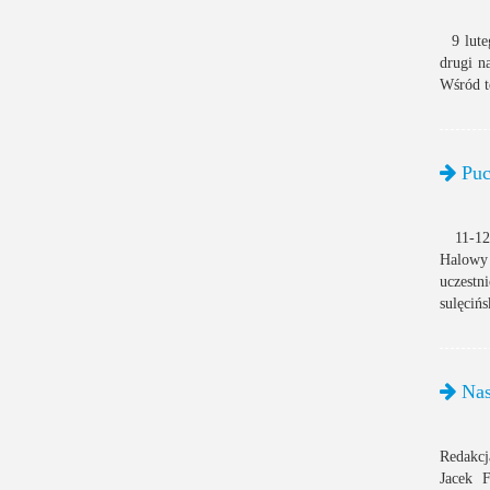
9 luteg
drugi n
Wśród t
Puc
11-12 
Halowy 
uczestn
sulęcińs
Nas
Redakcj
Jacek F