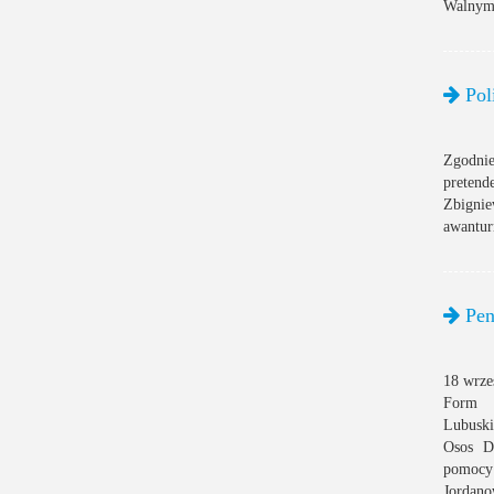
Walnym 
Pol
Zgodnie
pretend
Zbignie
awantur
Pen
18 wrze
Form 
Lubuski
Osos D
pomocy
Jordano