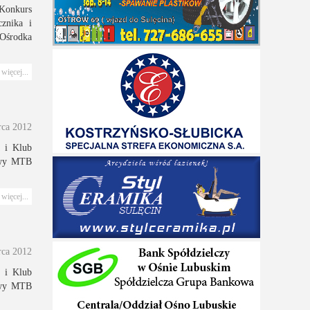
Konkurs
znika i
 Ośrodka
więcej...
rca 2012
a i Klub
owy MTB
więcej...
rca 2012
a i Klub
owy MTB