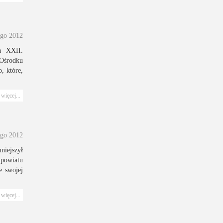
ego 2012
a XXII.
 Ośrodku
, które,
więcej...
ego 2012
niejszył
powiatu
e swojej
więcej...