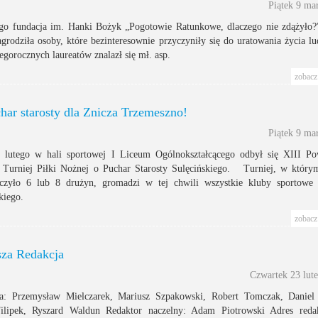
Piątek 9 ma
o fundacja im. Hanki Bożyk „Pogotowie Ratunkowe, dlaczego nie zdążyło?
agrodziła osoby, które bezinteresownie przyczyniły się do uratowania życia lu
egorocznych laureatów znalazł się mł. asp.
zobacz 
har starosty dla Znicza Trzemeszno!
Piątek 9 ma
lutego w hali sportowej I Liceum Ogólnokształcącego odbył się XIII Po
Turniej Piłki Nożnej o Puchar Starosty Sulęcińskiego. Turniej, w który
iczyło 6 lub 8 drużyn, gromadzi w tej chwili wszystkie kluby sportowe
kiego.
zobacz 
za Redakcja
Czwartek 23 lut
a: Przemysław Mielczarek, Mariusz Szpakowski, Robert Tomczak, Daniel
ilipek, Ryszard Waldun Redaktor naczelny: Adam Piotrowski Adres redak