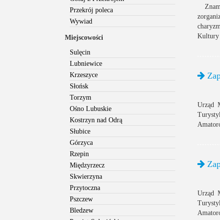
Znamy 
Przekrój poleca
zorgan
Wywiad
charyzm
Kultury 
Miejscowości
Sulęcin
Lubniewice
Zapi
Krzeszyce
Słońsk
Torzym
Urząd M
Ośno Lubuskie
Turyst
Kostrzyn nad Odrą
Amatoró
Słubice
Górzyca
Rzepin
Zapi
Międzyrzecz
Skwierzyna
Przytoczna
Urząd M
Pszczew
Turyst
Bledzew
Amatoró