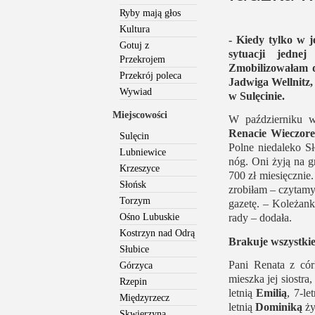
Ryby mają głos
Kultura
- Kiedy tylko w j
Gotuj z
sytuacji jedne
Przekrojem
Zmobilizowałam d
Przekrój poleca
Jadwiga Wellnitz
Wywiad
w Sulęcinie.
Miejscowości
W październiku w
Renacie Wieczor
Sulęcin
Polne niedaleko Sł
Lubniewice
nóg. Oni żyją na 
Krzeszyce
700 zł miesięcznie.
Słońsk
zrobiłam – czytamy 
Torzym
gazetę. – Koleżank
Ośno Lubuskie
rady – dodała.
Kostrzyn nad Odrą
Brakuje wszystki
Słubice
Pani Renata z có
Górzyca
mieszka jej siostra
Rzepin
letnią
Emilią
, 7-le
Międzyrzecz
letnią
Dominiką
ży
Skwierzyna