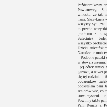
Październikowy a
Powiatowego Sto
wniosku, że tak 
nami. Skrzyknęła w
wszyscy byli „za”.
to przede wszystk
problemu z trans
Sulęcinie). – Jed
wszystko osobiście
Dzięki sulęcińsk
Narodzenie mnóstw
– Podobne paczki 
w stowarzyszeniu.
i jej córek trafił
gazowa, a nawet pr
się tej rodzinie –
podarunków zajęł
podkreślała pani J
seniorów wie, co t
stowarzyszenia nie 
Powinny także pam
Pani Renata z Pol