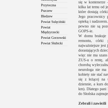
się w kontenerze
Przytoczna
kilka lat temu od j
Pszczew
które dostają cór
Jego pracownicy p
Bledzew
opieką i nadzorem.
Powiat Sulęciński
pewno nie są poz
Powiat
GOPS-ie.
Międzyrzecki
W domu brakuje p
Powiat Gorzowski
remontu, córki 
Powiat Słubicki
najważniejsze jest 
dorastających dziec
więc nie ma szans 
ZUS-u o rentę, al
chorobą wyleczalną
neurologa nie ma 
kobiety nie stać n
się z leżącej na
dziennie, a kurs d
km). Dlatego pani 
do Słońska zajmuje 
Zebrali i zawieźli