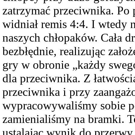
zatrzymać przeciwnika. Po p
widniał remis 4:4. I wtedy 
naszych chłopaków. Cała d
bezbłędnie, realizując zało
gry w obronie „każdy sweg
dla przeciwnika. Z łatwości
przeciwnika i przy zaangaż
wypracowywaliśmy sobie po
zamienialiśmy na bramki. T
ustalając wynik do przerwy