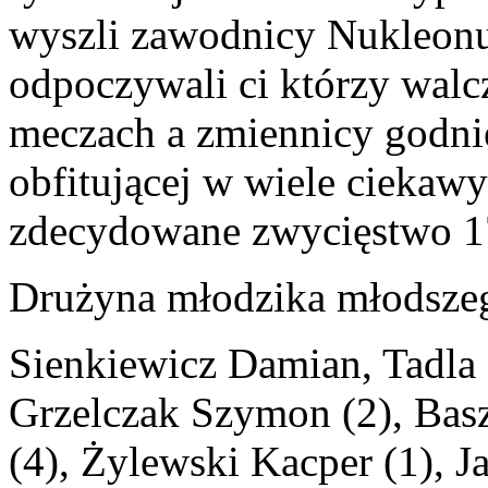
wyszli zawodnicy Nukleonu
odpoczywali ci którzy wal
meczach a zmiennicy godnie 
obfitującej w wiele ciekaw
zdecydowane zwycięstwo 1
Drużyna młodzika młodszeg
Sienkiewicz Damian, Tadla 
Grzelczak Szymon (2), Basz
(4), Żylewski Kacper (1), J