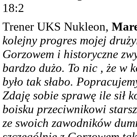
18:2
Trener UKS Nukleon,
Mare
kolejny progres mojej druży
Gorzowem i historyczne zw
bardzo dużo. To nic , że w
było tak słabo. Popracuje
Zdaję sobie sprawę ile sił k
boisku przeciwnikowi starsz
ze swoich zawodników dumny
szczególnie z Gorzowem tak