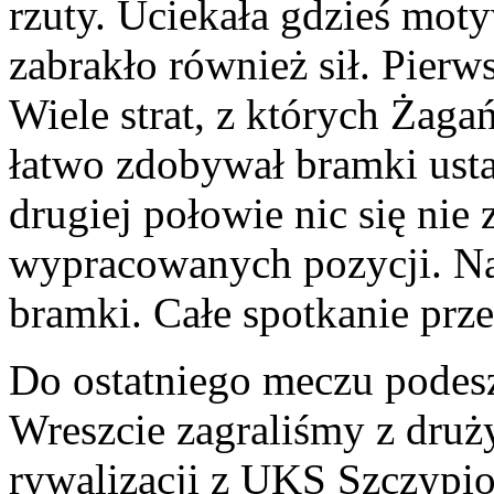
rzuty. Uciekała gdzieś mot
zabrakło również sił. Pierw
Wiele strat, z których Żaga
łatwo zdobywał bramki usta
drugiej połowie nic się nie
wypracowanych pozycji. Na
bramki. Całe spotkanie prz
Do ostatniego meczu podesz
Wreszcie zagraliśmy z dru
rywalizacji z UKS Szczypio