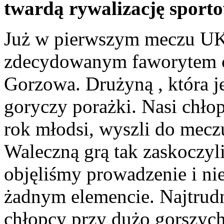
twardą rywalizację sport
Już w pierwszym meczu UKS
zdecydowanym faworytem c
Gorzowa. Drużyną , która je
goryczy porażki. Nasi chło
rok młodsi, wyszli do mec
Waleczną grą tak zaskoczyl
objęliśmy prowadzenie i n
żadnym elemencie. Najtrudn
chłopcy przy dużo gorszyc