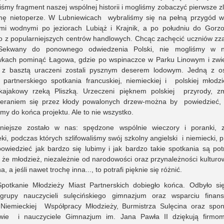
iśmy fragment naszej wspólnej historii i mogliśmy zobaczyć pierwsze z
ę nietoperze. W Lubniewicach wybraliśmy się na pełną przygód 
mi wodnymi po jeziorach Lubiąż i Krajnik, a po południu do Gorz
o z popularniejszych centrów handlowych. Chcąc zachęcić uczniów zza
Sekwany do ponownego odwiedzenia Polski, nie mogliśmy w n
kach pominąć Łagowa, gdzie po wspinaczce w Parku Linowym i zwi
z basztą uraczeni zostali pysznym deserem lodowym. Jedną z os
ji partnerskiego spotkania francuskiej, niemieckiej i polskiej młodzi
kajakowy rzeką Pliszką. Urzeczeni pięknem polskiej przyrody, z
ieraniem się przez kłody powalonych drzew-można by powiedzieć
śmy do końca projektu. Ale to nie wszystko.
niejsze zostało w nas: spędzone wspólnie wieczory i poranki, 
ki, podczas których szlifowaliśmy swój szkolny angielski i niemiecki, 
powiedzieć jak bardzo się lubimy i jak bardzo takie spotkania są pot
że młodzież, niezależnie od narodowości oraz przynależności kulturow
, a jeśli nawet trochę inna..., to potrafi pięknie się różnić.
Spotkanie Młodzieży Miast Partnerskich dobiegło końca. Odbyło się
grupy nauczycieli sulęcińskiego gimnazjum oraz wsparciu fina
-Niemieckiej Współpracy Młodzieży, Burmistrza Sulęcina oraz spo
wie i nauczyciele Gimnazjum im. Jana Pawła II dziękują firmo