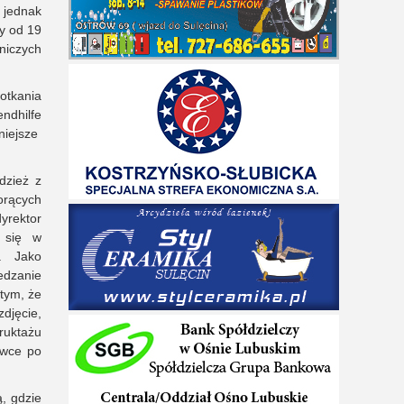
 jednak
y od 19
niczych
otkania
ndhilfe
niejsze
dzież z
orących
rektor
i się w
. Jako
edzanie
 tym, że
zdjęcie,
truktażu
ówce po
, gdzie