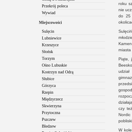
roku s
Przekrój poleca
nie uc
Wywiad
do 25 
okolica
Miejscowości
Sulęci
Sulęcin
młodzi
Lubniewice
Kamen.
Krzeszyce
miasta
Słońsk
Torzym
Piąte,
Beesko
Ośno Lubuskie
udział
Kostrzyn nad Odrą
gimna
Słubice
przed
Górzyca
gospod
Rzepin
rozpocz
Międzyrzecz
działaj
Skwierzyna
czy też
Przytoczna
Nordic
Pszczew
poblis
Bledzew
W kole