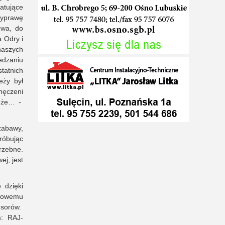
latujące
wyprawę
owa, do
 Odry i
aszych
edzaniu
tatnich
eży był
męczeni
, że… -
zabawy,
próbując
rzebne.
ej, jest
 dzięki
nsowemu
nsorów.
m: RAJ-