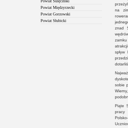
Powiat Sulęciński
przeżyl
Powiat Międzyrzecki
na zim
Powiat Gorzowski
rowera
Powiat Słubicki
jedneg
znad 
wędrów
zamku 
atrakc
spływ 
przedz
dotarli
Najważ
dyskote
sobie 
Wiemy, 
podobna
Piąte 
pracy 
Polsko
Ucznio