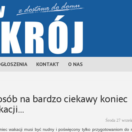
OGŁOSZENIA
KONTAKT
O NAS
osób na bardzo ciekawy koniec
kacji…
Środa 27 wrześ
niec wakacji musi być nudny i poświęcony tylko przygotowaniom do