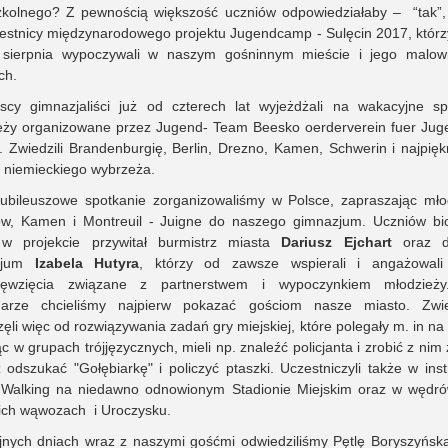
zkolnego? Z pewnością większość uczniów odpowiedziałaby – “tak”,
zestnicy międzynarodowego projektu Jugendcamp - Sulęcin 2017, którz
sierpnia wypoczywali w naszym gośninnym mieście i jego malow
ch.
ńscy gimnazjaliści już od czterech lat wyjeżdżali na wakacyjne sp
eży organizowane przez Jugend- Team Beesko oerderverein fuer Juge
 Zwiedzili Brandenburgię, Berlin, Drezno, Kamen, Schwerin i najpięk
 niemieckiego wybrzeża.
 jubileuszowe spotkanie zorganizowaliśmy w Polsce, zapraszając mło
w, Kamen i Montreuil - Juigne do naszego gimnazjum. Uczniów bi
 w projekcie przywitał burmistrz miasta
Dariusz Ejchart
oraz dy
zjum
Izabela Hutyra
, którzy od zawsze wspierali i angażowal
sięwzięcia związane z partnerstwem i wypoczynkiem młodzieży
arze chcieliśmy najpierw pokazać gościom nasze miasto. Zwi
ęli więc od rozwiązywania zadań gry miejskiej, które polegały m. in na
ąc w grupach trójjęzycznych, mieli np. znaleźć policjanta i zrobić z nim 
 odszukać "Gołębiarkę" i policzyć ptaszki. Uczestniczyli także w ins
 Walking na niedawno odnowionym Stadionie Miejskim oraz w wędr
kich wąwozach i Uroczysku.
jnych dniach wraz z naszymi gośćmi odwiedziliśmy Pętlę Boryszyńską