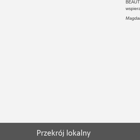
BEAUT
wspier
Magdal
Przekrój lokalny