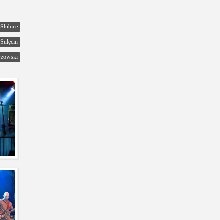
Słubice
Sulęcin
rzowski