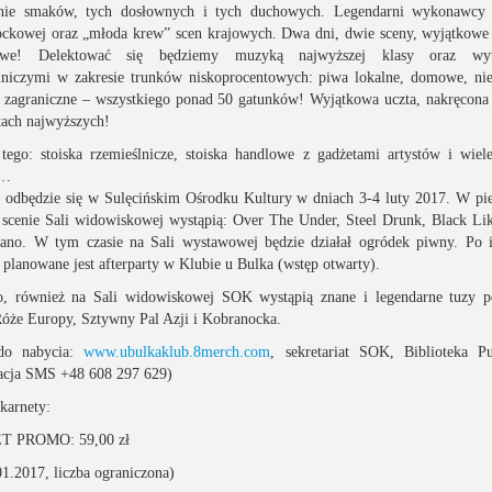
enie smaków, tych dosłownych i tych duchowych. Legendarni wykonawcy p
ockowej oraz „młoda krew” scen krajowych. Dwa dni, dwie sceny, wyjątkowe 
owe! Delektować się będziemy muzyką najwyższej klasy oraz wy
lniczymi w zakresie trunków niskoprocentowych: piwa lokalne, domowe, ni
y zagraniczne – wszystkiego ponad 50 gatunków! Wyjątkowa uczta, nakręcon
tach najwyższych!
tego: stoiska rzemieślnicze, stoiska handlowe z gadżetami artystów i wiel
i…
 odbędzie się w Sulęcińskim Ośrodku Kultury w dniach 3-4 luty 2017. W p
 scenie Sali widowiskowej wystąpią: Over The Under, Steel Drunk, Black Li
ano. W tym czasie na Sali wystawowej będzie działał ogródek piwny. Po 
 planowane jest afterparty w Klubie u Bulka (wstęp otwarty).
o, również na Sali widowiskowej SOK wystąpią znane i legendarne tuzy p
Róże Europy, Sztywny Pal Azji i Kobranocka.
 do nabycia:
www.ubulkaklub.8merch.com
, sekretariat SOK, Biblioteka Pu
acja SMS +48 608 297 629)
 karnety:
 PROMO: 59,00 zł
01.2017, liczba ograniczona)