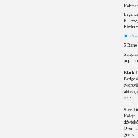
Kobran
Legenda
Pierwsz
Riwierz
http:/
5 Rano
Sulęciń
popular
Black L
Bydgosk
tworzył
układaj
rocka!
Steel D
Kolejni
dźwiękó
Over T
gniewu 