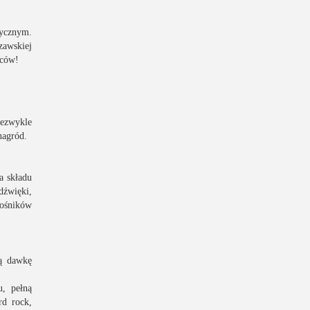
tycznym.
zawskiej
rców!
iezwykle
nagród.
a składu
dźwięki,
łośników
ną dawkę
, pełną
rd rock,