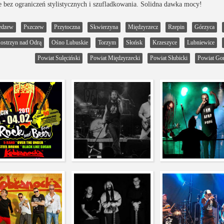
e bez ograniczeń stylistycznych i szufladkowania. Solidna dawka mocy!
edzew
Pszczew
Przytoczna
Skwierzyna
Międzyrzecz
Rzepin
Górzyca
ostrzyn nad Odrą
Ośno Lubuskie
Torzym
Słońsk
Krzeszyce
Lubniewice
Powiat Sulęciński
Powiat Międzyrzecki
Powiat Słubicki
Powiat Go