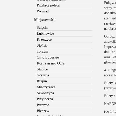
Połącz
Przekrój poleca
sceny r
Wywiad
dodatk
rzemieś
Miejscowości
rarytas
Sulęcin
na obro
Lubniewice
Oprócz 
Krzeszyce
atrakcj
Słońsk
Impreza
Torzym
dniu na
oraz 5R
Ośno Lubuskie
głównej
Kostrzyn nad Odrą
Słubice
4 luteg
Górzyca
rocka: 
Rzepin
Bilety
Międzyrzecz
(rezerw
Skwierzyna
Bilety /
Przytoczna
KARNET
Pszczew
Bledzew
(do 14.