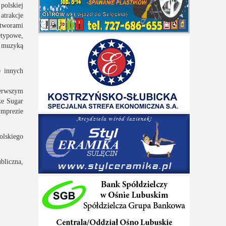
olskiej
atrakcje
tworami
etypowe,
a muzyką
e innych
ierwszym
ke Sugar
imprezie
olskiego
bliczna,