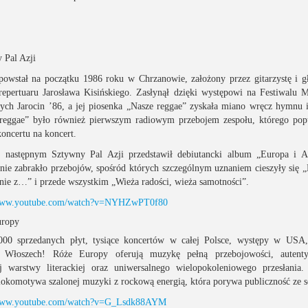
 Pal Azji
powstał na początku 1986 roku w Chrzanowie, założony przez gitarzystę i 
repertuaru Jarosława Kisińskiego. Zasłynął dzięki występowi na Festiwalu
ch Jarocin ’86, a jej piosenka „Nasze reggae” zyskała miano wręcz hymnu 
reggae” było również pierwszym radiowym przebojem zespołu, którego pop
koncertu na koncert.
następnym Sztywny Pal Azji przedstawił debiutancki album „Europa i A
nie zabrakło przebojów, spośród których szczególnym uznaniem cieszyły się „
nie z…” i przede wszystkim „Wieża radości, wieża samotności”.
/www.youtube.com/watch?v=NYHZwPT0f80
uropy
00 sprzedanych płyt, tysiące koncertów w całej Polsce, występy w USA,
i, Włoszech! Róże Europy oferują muzykę pełną przebojowości, autentyc
j warstwy literackiej oraz uniwersalnego wielopokoleniowego przesłania.
lokomotywa szalonej muzyki z rockową energią, która porywa publiczność ze s
/www.youtube.com/watch?v=G_Lsdk88AYM