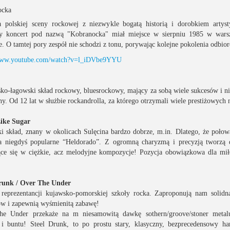
ocka
 polskiej sceny rockowej z niezwykle bogatą historią i dorobkiem artys
y koncert pod nazwą "Kobranocka" miał miejsce w sierpniu 1985 w wars
e. O tamtej pory zespół nie schodzi z tonu, porywając kolejne pokolenia odbio
/www.youtube.com/watch?v=l_iDVbe9YYU
sko-łagowski skład rockowy, bluesrockowy, mający za sobą wiele sukcesów i n
ny. Od 12 lat w służbie rockandrolla, za którego otrzymali wiele prestiżowych 
ike Sugar
i skład, znany w okolicach Sulęcina bardzo dobrze, m.in. Dlatego, że połow
a niegdyś popularne “Heldorado”. Z ogromną charyzmą i precyzją tworzą 
ące się w ciężkie, acz melodyjne kompozycje! Pozycja obowiązkowa dla mi
runk / Over The Under
 reprezentancji kujawsko-pomorskiej szkoły rocka. Zaproponują nam solid
w i zapewnią wyśmienitą zabawę!
he Under przekaże na m niesamowitą dawkę sothern/groove/stoner metalu
i buntu! Steel Drunk, to po prostu stary, klasyczny, bezprecedensowy ha