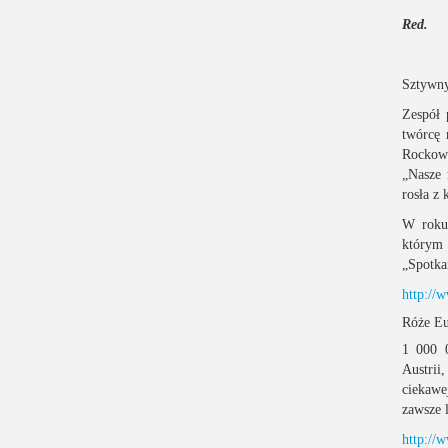
Red.
Sztywny
Zespół 
twórcę 
Rockowy
„Nasze 
rosła z 
W roku 
którym 
„Spotka
http:/
Róże E
1 000 0
Austri
ciekawe
zawsze 
http:/