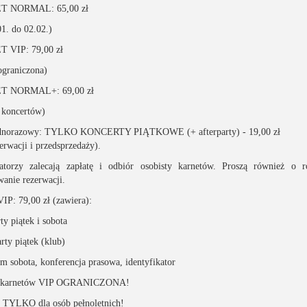
 NORMAL: 65,00 zł
01. do 02.02.)
 VIP: 79,00 zł
ograniczona)
 NORMAL+: 69,00 zł
 koncertów)
jednorazowy: TYLKO KONCERTY PIĄTKOWE (+ afterparty) - 19,00 zł
erwacji i przedsprzedaży).
atorzy zalecają zapłatę i odbiór osobisty karnetów. Proszą również o 
anie rezerwacji.
VIP: 79,00 zł (zawiera):
ty piątek i sobota
arty piątek (klub)
om sobota, konferencja prasowa, identyfikator
ba karnetów VIP OGRANICZONA!
 TYLKO dla osób pełnoletnich!