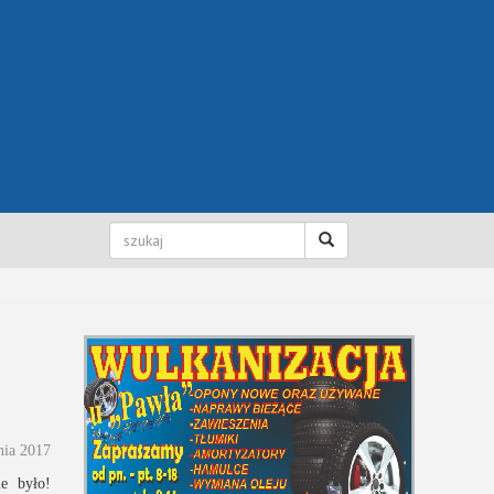
nia 2017
ie było!