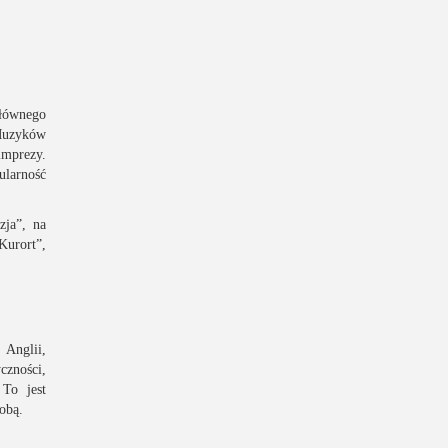
głównego
 Muzyków
imprezy.
ularność
zja”, na
Kurort”,
 Anglii,
zności,
 To jest
obą.