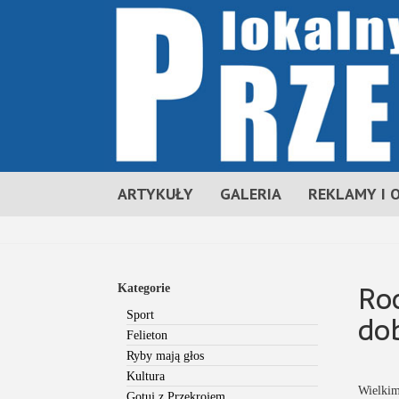
ARTYKUŁY
GALERIA
REKLAMY I 
Roc
Kategorie
dob
Sport
Felieton
Ryby mają głos
Kultura
Wielkim
Gotuj z Przekrojem