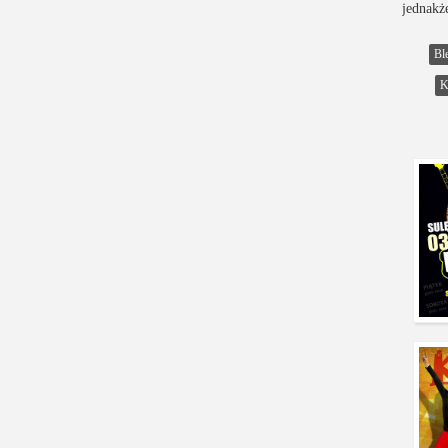
jednakż
Bl
K