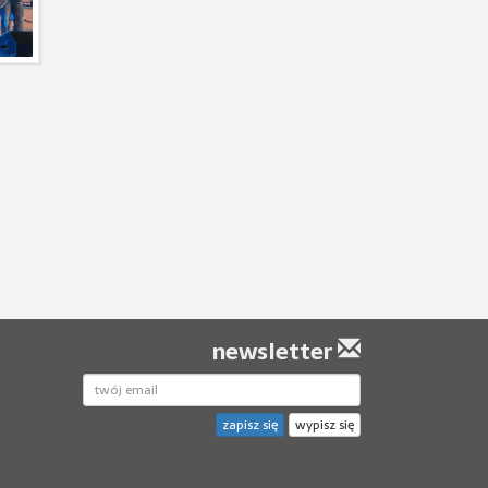
newsletter
zapisz się
wypisz się