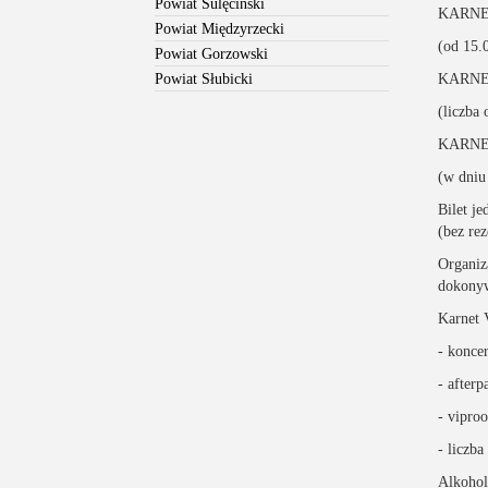
Powiat Sulęciński
KARNET
Powiat Międzyrzecki
(od 15.
Powiat Gorzowski
Powiat Słubicki
KARNET
(liczba 
KARNET
(w dniu
Bilet 
(bez rez
Organiz
dokonyw
Karnet 
- koncer
- afterp
- vipro
- licz
Alkohol