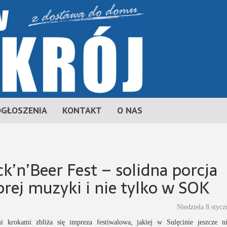
OGŁOSZENIA
KONTAKT
O NAS
k’n’Beer Fest – solidna porcja
rej muzyki i nie tylko w SOK
Niedziela 8 stycz
i krokami zbliża się impreza festiwalowa, jakiej w Sulęcinie jeszcze n