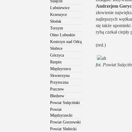
Sulęcin
Andrzejem Goryc
Lubniewice
złowienie najwięks
Krzeszyce
najlepszych wędkar
Słońsk
się także upominki
Torzym
rybą czekał ciepły 
Ośno Lubuskie
Kostrzyn nad Odrą
(red.)
Słubice
Górzyca
Rzepin
fot. Powiat Sulęciń
Międzyrzecz
Skwierzyna
Przytoczna
Pszczew
Bledzew
Powiat Sulęciński
Powiat
Międzyrzecki
Powiat Gorzowski
Powiat Słubicki