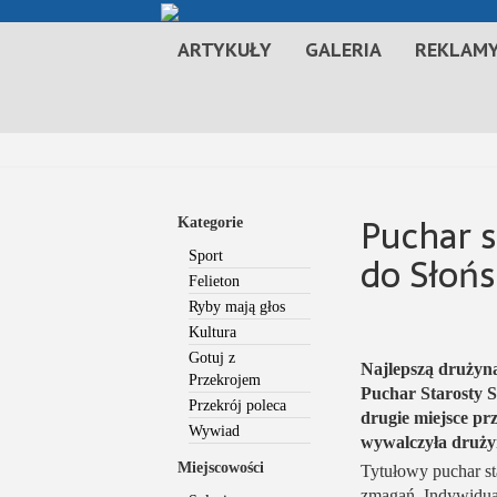
ARTYKUŁY
GALERIA
REKLAMY
Puchar 
Kategorie
do Słoń
Sport
Felieton
Ryby mają głos
Kultura
Gotuj z
Najlepszą druży
Przekrojem
Puchar Starosty S
Przekrój poleca
drugie miejsce pr
Wywiad
wywalczyła druż
Miejscowości
Tytułowy puchar st
zmagań. Indywidua