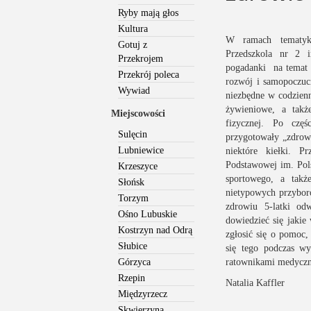
Ryby mają głos
Kultura
W ramach tematyki
Gotuj z
Przedszkola nr 2 
Przekrojem
pogadanki na temat 
Przekrój poleca
rozwój i samopoczuci
Wywiad
niezbędne w codzienn
żywieniowe, a takż
Miejscowości
fizycznej. Po częś
Sulęcin
przygotowały „zdrowe
Lubniewice
niektóre kiełki. P
Podstawowej im. Pols
Krzeszyce
sportowego, a tak
Słońsk
nietypowych przybor
Torzym
zdrowiu 5-latki odw
Ośno Lubuskie
dowiedzieć się jakie
Kostrzyn nad Odrą
zgłosić się o pomoc
Słubice
się tego podczas wyc
Górzyca
ratownikami medycz
Rzepin
Natalia Kaffler
Międzyrzecz
Skwierzyna