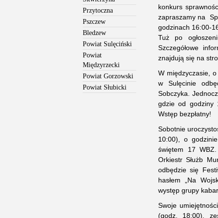
konkurs sprawnośc
Przytoczna
zapraszamy na Spł
Pszczew
godzinach 16:00-16
Bledzew
Tuż po ogłoszeni
Powiat Sulęciński
Szczegółowe info
Powiat
znajdują się na str
Międzyrzecki
W międzyczasie, o 
Powiat Gorzowski
w Sulęcinie odbę
Powiat Słubicki
Sobczyka. Jednocz
gdzie od godziny 
Wstęp bezpłatny!
Sobotnie uroczysto
10:00), o godzini
świętem 17 WBZ. 
Orkiestr Służb Mu
odbędzie się Fest
hasłem „Na Wojsk
występ grupy kabar
Swoje umiejętności
(godz. 18:00), z