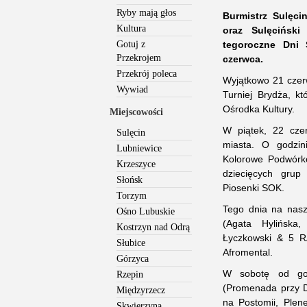
Ryby mają głos
Burmistrz Sulęc
Kultura
oraz Sulęciński
Gotuj z
tegoroczne Dni 
Przekrojem
czerwca.
Przekrój poleca
Wyjątkowo 21 czer
Wywiad
Turniej Brydża, kt
Ośrodka Kultury.
Miejscowości
W piątek, 22 cze
Sulęcin
miasta. O godzin
Lubniewice
Kolorowe Podwórko
Krzeszyce
dziecięcych grup
Słońsk
Piosenki SOK.
Torzym
Tego dnia na nasz
Ośno Lubuskie
(Agata Hylińska
Kostrzyn nad Odrą
Łyczkowski & 5 R
Słubice
Afromental.
Górzyca
W sobotę od god
Rzepin
(Promenada przy D
Międzyrzecz
na Postomii, Plen
Skwierzyna