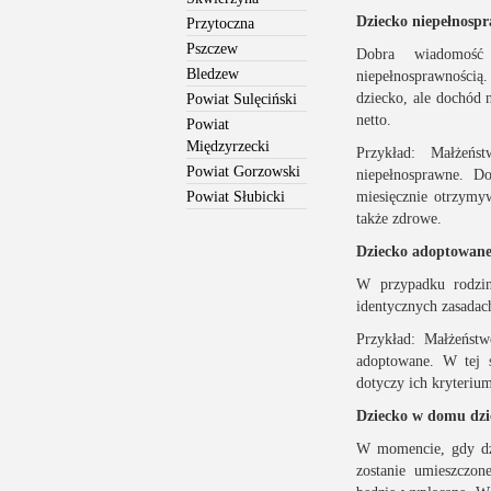
Dziecko niepełnosp
Przytoczna
Pszczew
Dobra wiadomość
Bledzew
niepełnosprawności
dziecko, ale dochód 
Powiat Sulęciński
netto.
Powiat
Międzyrzecki
Przykład: Małżeń
Powiat Gorzowski
niepełnosprawne. D
Powiat Słubicki
miesięcznie otrzymy
także zdrowe.
Dziecko adoptowan
W przypadku rodzin
identycznych zasadach
Przykład: Małżeństw
adoptowane. W tej s
dotyczy ich kryteriu
Dziecko w domu dzi
W momencie, gdy dzi
zostanie umieszczon