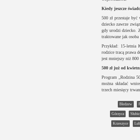
Kiedy jeszcze świadc
500 zł przestaje być
dziecko zawrze związe
gdy urodzi dziecko. 
traktowane jak osoba 
Przykład: 15-letnia 
rodzice tracą prawa d
jest mniejszy niż 800
500 zł już od kwietn
Program „Rodzina 50
można składać wnios
trzech miesięcy trwa
Bledzew
Górzyca
Słubic
Krzeszyce
Lub