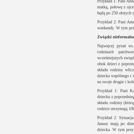
Przykład 1: Pani Anna
matką, połowę z ojc
będą po 250 złotych m
Przykład 2: Pani Anna
weekendy. W tym prz
Związki nieformaln
Najwięcej pytań ws
rodzinach patchw
wcześniejszych związ
obok dzieci z poprze
składu rodziny wlicz
dziecka wspólnego i 
na swoje drugie i kol
Przykład 1: Pani K
dziecku z poprzednieg
składu rodziny (którą
rodzice otrzymają 100
Przykład 2: Sytuacja
Janusz mają po dzi
dziecka. W tym przy