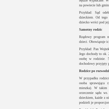
będzie wypłacane. W 
na powiecie lub gmin
Przykład: Sąd ode
dzieckiem. Od tego 
dziecko wróci pod je
Samotny rodzic
Rządowy program ni
dzieci. Obowiązuje i
Przykład: Pan Wojte
Jego dochody to ok. 2
osobę w rodzinie. 
dochodowy przyjęty p
Rodzice po rozwodz
W przypadku rodzicó
osoba sprawująca r
mieszka). W takim 
orzeczenie sądu ws.
dzieckiem, każde z n
podzieli je proporcjo