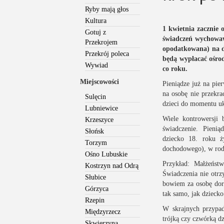
Ryby mają głos
Kultura
1 kwietnia zacznie
Gotuj z
świadczeń wychowaw
Przekrojem
opodatkowana) na dr
Przekrój poleca
będą wypłacać ośrod
Wywiad
co roku.
Miejscowości
Pieniądze już na pie
na osobę nie przekrac
Sulęcin
dzieci do momentu uk
Lubniewice
Wiele kontrowersji 
Krzeszyce
świadczenie. Pieni
Słońsk
dziecko 18. roku ż
Torzym
dochodowego), w rodz
Ośno Lubuskie
Przykład: Małżeńs
Kostrzyn nad Odrą
Świadczenia nie otrz
Słubice
bowiem za osobę dor
Górzyca
tak samo, jak dziecko
Rzepin
W skrajnych przypad
Międzyrzecz
trójką czy czwórką dz
Skwierzyna