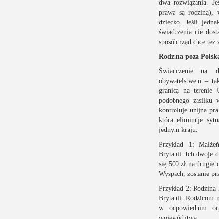
dwa rozwiązania. Je
prawa są rodziną), 
dziecko. Jeśli jedn
świadczenia nie dost
sposób rząd chce też 
Rodzina poza Polsk
Świadczenie na d
obywatelstwem – ta
granicą na terenie 
podobnego zasiłku 
kontroluje unijna pr
która eliminuje syt
jednym kraju.
Przykład 1: Małże
Brytanii. Ich dwoje 
się 500 zł na drugie
Wyspach, zostanie pr
Przykład 2: Rodzina 
Brytanii. Rodzicom n
w odpowiednim orga
województwa.