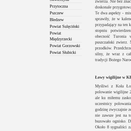
zwierza. Nie bez znac
Przytoczna
doskonale przygotowan
Pszczew
Te dwa aspekty - mis
sprawiły, że w kalen
Bledzew
przypadający na ten 
Powiat Sulęciński
stopniu potwierdz
Powiat
obecność Turonia 
Międzyrzecki
puszczański zwierz.
Powiat Gorzowski
przodków. Przedchrze
Powiat Słubicki
silny, że wraz z c
tradycji Bożego Naro
Łowy wigilijne w 
Myśliwi z Koła Ło
polowanie wigilijne 
ale ku miłemu zasko
uczestnicy polowani
godzinę zwyczajnie 
nie zawsze jest na 
buzowało ognisko. Do
Około 8 sygnaliści z