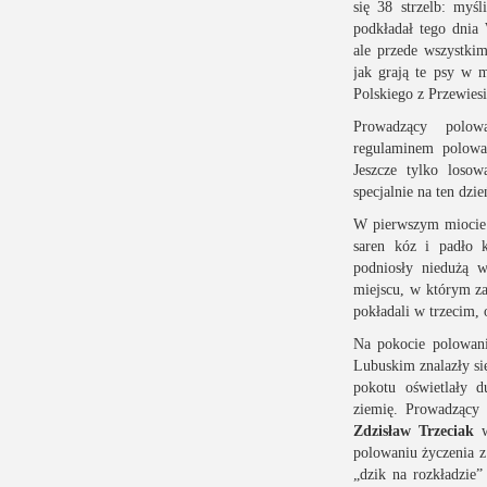
się 38 strzelb: myś
podkładał tego dnia
ale przede wszystki
jak grają te psy w 
Polskiego z Przewiesi
Prowadzący polo
regulaminem polowan
Jeszcze tylko loso
specjalnie na ten d
W pierwszym miocie ps
saren kóz i padło 
podniosły niedużą w
miejscu, w którym za
pokładali w trzecim, 
Na pokocie polowan
Lubuskim znalazły się
pokotu oświetlały 
ziemię. Prowadzący
Zdzisław Trzeciak
w
polowaniu życzenia z 
„dzik na rozkładzie”