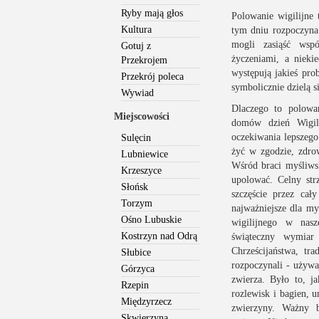
Ryby mają głos
Polowanie wigilijne 
Kultura
tym dniu rozpoczyna 
mogli zasiąść wsp
Gotuj z
życzeniami, a nieki
Przekrojem
występują jakieś pr
Przekrój poleca
symbolicznie dzielą s
Wywiad
Dlaczego to polowan
Miejscowości
domów dzień Wigili
oczekiwania lepszego 
Sulęcin
żyć w zgodzie, zdro
Lubniewice
Wśród braci myśliws
Krzeszyce
upolować. Celny str
Słońsk
szczęście przez cał
Torzym
najważniejsze dla m
Ośno Lubuskie
wigilijnego w nasz
Kostrzyn nad Odrą
świąteczny wymiar 
Chrześcijaństwa, tr
Słubice
rozpoczynali - używa
Górzyca
zwierza. Było to, 
Rzepin
rozlewisk i bagien, 
Międzyrzecz
zwierzyny. Ważny by
Skwierzyna