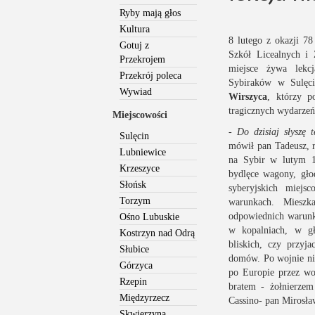
Ryby mają głos
Kultura
8 lutego z okazji 7
Gotuj z
Szkół Licealnych i
Przekrojem
miejsce żywa lekcj
Przekrój poleca
Sybiraków w Sulęc
Wywiad
Wirszyca
, którzy p
tragicznych wydarzeń
Miejscowości
- Do dzisiaj słyszę
Sulęcin
mówił pan Tadeusz, r
Lubniewice
na Sybir w lutym 1
Krzeszyce
bydlęce wagony, gło
Słońsk
syberyjskich miejs
Torzym
warunkach. Mieszk
odpowiednich warunkó
Ośno Lubuskie
w kopalniach, w gło
Kostrzyn nad Odrą
bliskich, czy przyj
Słubice
domów. Po wojnie nie
Górzyca
po Europie przez wo
Rzepin
bratem - żołnierze
Międzyrzecz
Cassino- pan Mirosław
Skwierzyna