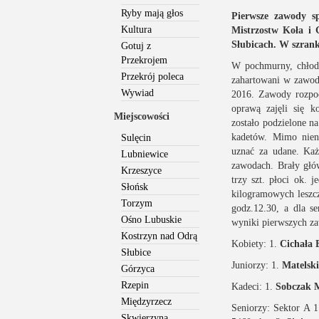
Ryby mają głos
Pierwsze zawody 
Kultura
Mistrzostw Koła i 
Słubicach. W szrank
Gotuj z
Przekrojem
W pochmurny, chłodn
Przekrój poleca
zahartowani w zawod
Wywiad
2016. Zawody rozpo
oprawą zajęli się k
Miejscowości
zostało podzielone na
kadetów. Mimo nien
Sulęcin
uznać za udane. Każ
Lubniewice
zawodach. Brały głów
Krzeszyce
trzy szt. płoci ok. 
Słońsk
kilogramowych leszc
Torzym
godz.12.30, a dla 
Ośno Lubuskie
wyniki pierwszych z
Kostrzyn nad Odrą
Kobiety: 1.
Cichała 
Słubice
Juniorzy: 1.
Matelsk
Górzyca
Rzepin
Kadeci: 1.
Sobczak 
Międzyrzecz
Seniorzy: Sektor A 
Skwierzyna