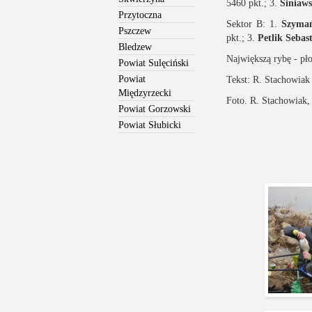
5460 pkt.; 3.
Siniaw
Przytoczna
Sektor B: 1.
Szymań
Pszczew
pkt.; 3.
Petlik Sebas
Bledzew
Największą rybę - pło
Powiat Sulęciński
Powiat
Tekst: R. Stachowiak
Międzyrzecki
Foto. R. Stachowiak,
Powiat Gorzowski
Powiat Słubicki