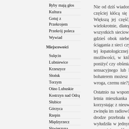
Ryby mają głos
Nie od dziś wiadomo
Kultura
częściej kłócą si
Gotuj z
Większą jej część
Przekrojem
wielokrotnie, dlat
Przekrój poleca
wszystkich sieciow
Wywiad
gdzieś obok nieb
ściągania z sieci 
Miejscowości
tej łopatologiczn
Sulęcin
możliwości, w któ
Lubniewice
poniżyć czy obśmia
Krzeszyce
sensacyjnego lub
Słońsk
bohaterem możesz 
Torzym
wroga, czemu nie?
Ośno Lubuskie
Ostatnio na wspom
Kostrzyn nad Odrą
letnia mieszkanka
Słubice
korzystając z nieuw
Górzyca
zwinęła im radiowó
Rzepin
drodze przebrała
Międzyrzecz
wyłudziła w jedny
Skwierzyna