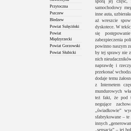
sporą jej część,
Przytoczna
samochodowy megaf
Pszczew
inne auta, uzbierał
Bledzew
aż wreszcie spow
Powiat Sulęciński
dyskotece. W tekśc
się postępowani
Powiat
Międzyrzecki
zabezpieczenia poli
Powiat Gorzowski
powinno naszym zd
by tej sprawy nie z
Powiat Słubicki
nich nieudaczników,
naprawdę i rzecz
przekonać wchodząc
dodaje temu żałos
z Internetem czę
mundurowych własn
też fakt, że pod
negujące zachow
„świadkowie” wyd
sfabrykowane – te 
innych „generowanyc
„sensacją” – jej b