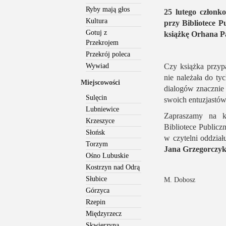
Ryby mają głos
25 lutego członk
Kultura
przy Bibliotece P
Gotuj z
książkę Orhana P
Przekrojem
Przekrój poleca
Wywiad
Czy książka przy
nie należała do t
Miejscowości
dialogów znacznie 
Sulęcin
swoich entuzjastów
Lubniewice
Zapraszamy na k
Krzeszyce
Bibliotece Public
Słońsk
w czytelni oddział
Torzym
Jana Grzegorczy
Ośno Lubuskie
Kostrzyn nad Odrą
Słubice
M. Dobosz
Górzyca
Rzepin
Międzyrzecz
Skwierzyna