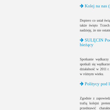
Kolej na nas (
Dopiero co ustał świ
także święto Trzec
nadzieję, że nie ostat
SULĘCIN Pods
bieżący
Spotkanie wędkarzy 
spotkali się wędkar
działalność w 2011 
w różnym wieku.
Politycy pod 
Zgodnie z zapowied
trafią kolejni pret
przedstawić charak