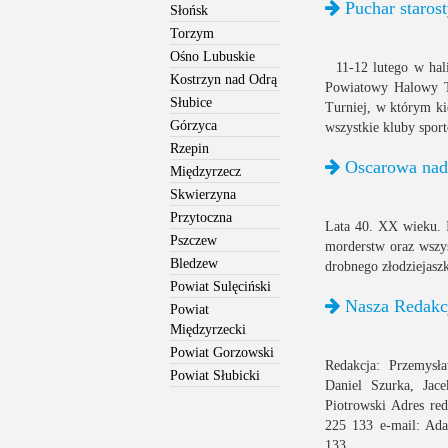
Puchar staros
Słońsk
Torzym
Ośno Lubuskie
11-12 lutego w hali
Kostrzyn nad Odrą
Powiatowy Halowy Tu
Słubice
Turniej, w którym ki
Górzyca
wszystkie kluby spor
Rzepin
Oscarowa nad
Międzyrzecz
Skwierzyna
Przytoczna
Lata 40. XX wieku. 
Pszczew
morderstw oraz wszyst
Bledzew
drobnego złodziejasz
Powiat Sulęciński
Nasza Redakc
Powiat
Międzyrzecki
Powiat Gorzowski
Redakcja: Przemysł
Powiat Słubicki
Daniel Szurka, Jac
Piotrowski Adres red
225 133 e-mail: A
133