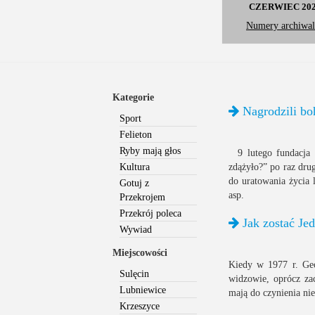
CZERWIEC 20
Numery archiwal
Kategorie
Nagrodzili bo
Sport
Felieton
Ryby mają głos
9 lutego fundacja 
Kultura
zdążyło?” po raz drug
do uratowania życia 
Gotuj z
asp.
Przekrojem
Przekrój poleca
Jak zostać Jed
Wywiad
Miejscowości
Kiedy w 1977 r. Ge
Sulęcin
widzowie, oprócz za
Lubniewice
mają do czynienia nie
Krzeszyce