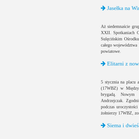
Jasełka na Wi
Aż siedemnaście grup
XXII. Spotkaniach G
Sulęcińskim Ośrodku
całego województwa l
powiatowe.
Elitarni z n
5 stycznia na placu
(17WBZ) w Międzyrz
brygadą. Nowym 
Andrzejczak. Zgodni
podczas uroczystości
żołnierzy 17WBZ, zo
Siema i dwieśc