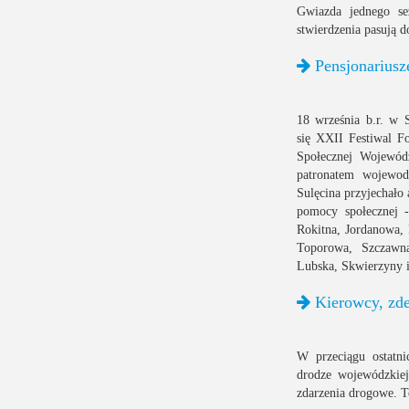
Gwiazda jednego se
stwierdzenia pasują 
Pensjonariusz
18 września b.r. w 
się XXII Festiwal 
Społecznej Wojewó
patronatem wojewo
Sulęcina przyjechało
pomocy społecznej 
Rokitna, Jordanowa,
Toporowa, Szczawna
Lubska, Skwierzyny 
Kierowcy, zde
W przeciągu ostatni
drodze wojewódzkie
zdarzenia drogowe. To