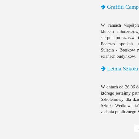
Graffiti Camp
W ramach współprac
klubem młodzieżo
sierpnia po raz czwar
Podczas spotkań m
Sulęcin - Beeskow t
ścianach budynków.
Letnia Szkoł
W dniach od 26.06 do
którego jesteśmy pa
Szkoleniowy dla dzi
Szkoła Wędkowania”
zadania publicznego 