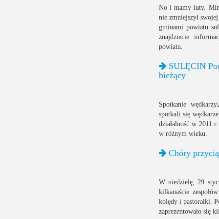
No i mamy luty. Mimo
nie zmniejszył swojej
gminami powiatu sul
znajdziecie informa
powiatu.
SULĘCIN Pods
bieżący
Spotkanie wędkarzy
spotkali się wędkar
działalność w 2011 
w różnym wieku.
Chóry przycią
W niedzielę, 29 sty
kilkanaście zespołó
kolędy i pastorałki. 
zaprezentowało się k